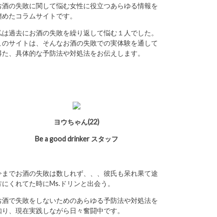
お酒の失敗に関して悩む女性に役立つあらゆる情報を
纏めたコラムサイトです。
私は過去にお酒の失敗を繰り返して悩む１人でした。
このサイトは、そんなお酒の失敗での実体験を通して
得た、具体的な予防法や対処法をお伝えします。
ヨウちゃん(22)
Be a good drinker スタッフ
今までお酒の失敗は数しれず、、、彼氏も呆れ果て途
方にくれてた時にMs.ドリンと出会う。
お酒で失敗をしないためのあらゆる予防法や対処法を
知り、現在実践しながら日々奮闘中です。