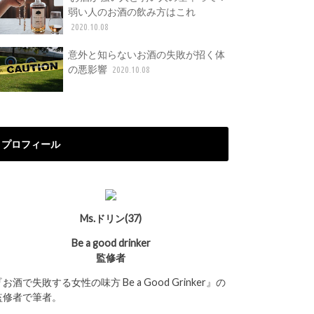
弱い人のお酒の飲み方はこれ
2020.10.08
意外と知らないお酒の失敗が招く体
の悪影響
2020.10.08
プロフィール
Ms.ドリン(37)
Be a good drinker
監修者
『お酒で失敗する女性の味方
Be a Good Grinker
』の
監修者で筆者。