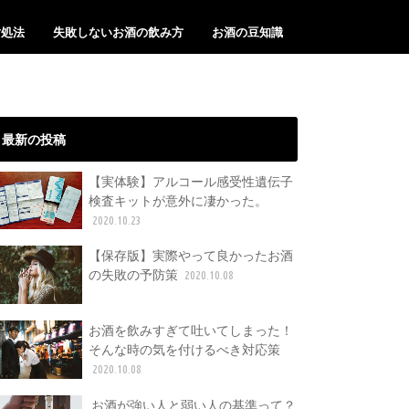
対処法
失敗しないお酒の飲み方
お酒の豆知識
最新の投稿
【実体験】アルコール感受性遺伝子
検査キットが意外に凄かった。
2020.10.23
【保存版】実際やって良かったお酒
の失敗の予防策
2020.10.08
お酒を飲みすぎて吐いてしまった！
そんな時の気を付けるべき対応策
2020.10.08
お酒が強い人と弱い人の基準って？