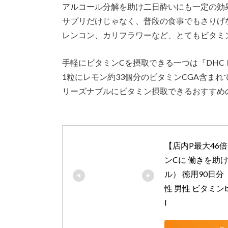
アルコール分解を助け二日酔いにも一定の効
サプリだけじゃなく、普段の食事でもさりげ
レンコン、カリフラワーなど、とてもビタミ
手軽にビタミンCを摂取できる一つは『DHC 
1粒にレモン約33個分のビタミンCGA含まれ
リーズナブルにビタミン摂取できるおすすめ
【店内P最大46
ンCに 働きを助
ル） 徳用90日分
性 男性 ビタミン
l