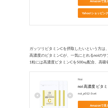
Amazonで見
Yahoo!ショッピン
ガッツリビタミンCを摂取したいという方は
高濃度のビタミンCが、一気にとれるnoiの
1粒には高濃度ビタミンCを500㎎配合、高
Noi
noi 高濃度 ビタ
noi_p012-3set
Amazonで見