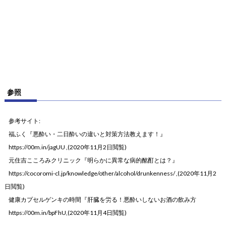
参照
参考サイト:
福ふく『悪酔い・二日酔いの違いと対策方法教えます！』
https://00m.in/jagUU
,(2020年11月2日閲覧)
元住吉こころみクリニック『明らかに異常な病的酩酊とは？』
https://cocoromi-cl.jp/knowledge/other/alcohol/drunkenness/
,(2020年11月2
日閲覧)
健康カプセルゲンキの時間『肝臓を労る！悪酔いしないお酒の飲み方
https://00m.in/bpFhU,(2020年11月4日閲覧)