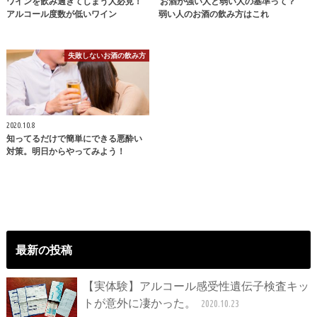
ワインを飲み過ぎてしまう人必見！
お酒が強い人と弱い人の基準って？
アルコール度数が低いワイン
弱い人のお酒の飲み方はこれ
失敗しないお酒の飲み方
2020.10.8
知ってるだけで簡単にできる悪酔い
対策。明日からやってみよう！
最新の投稿
【実体験】アルコール感受性遺伝子検査キッ
トが意外に凄かった。
2020.10.23